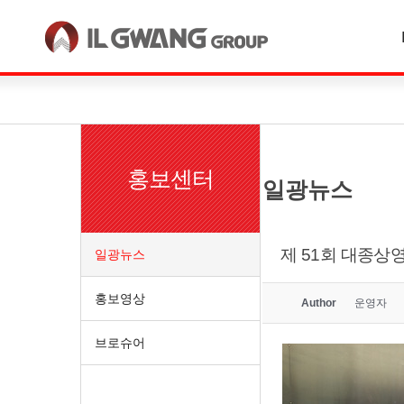
한국어
English
홍보센터
일광뉴스
제 51회 대종상
일광뉴스
홍보영상
Author
운영자
브로슈어