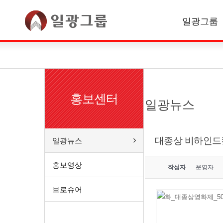
일광그룹
한국어
English
홍보센터
일광뉴스
대종상 비하인드
일광뉴스
홍보영상
작성자
운영자
브로슈어