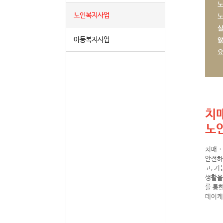
노인복지사업
아동복지사업
치
노
치매・
안전하
고, 
생활을
를 통
데이케