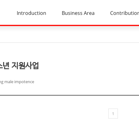
Introduction
Business Area
Contributio
소년 지원사업
ing male impotence
1