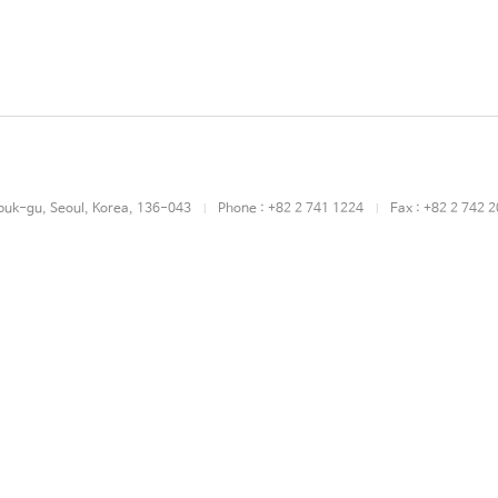
buk-gu, Seoul, Korea, 136-043
Phone : +82 2 741 1224
Fax : +82 2 742 
|
|