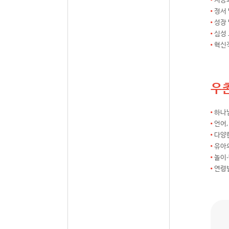
정서 
성장 
심성 
혁신
우
하나
언어,
다양
유아
놀이
연령