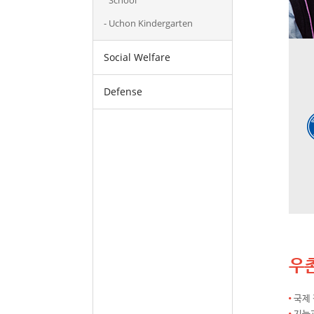
School
Uchon Kindergarten
Social Welfare
Defense
우
국제 
지능